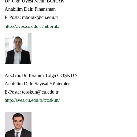
Dr. Öğr. Üyesi Metin BORAK
Anabilim Dalı: Finansman
E-Posta: mborak@cu.edu.tr
http://aves.cu.edu.tr/mborak/
Arş.Gör.Dr. İbrahim Tolga COŞKUN
Anabilim Dalı: Sayısal Yöntemler
E-Posta: tcoskun@cu.edu.tr
http://aves.cu.edu.tr/tcoskun/