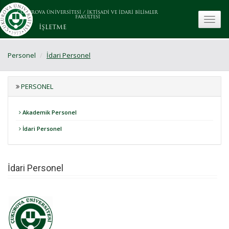
ÇUKUROVA ÜNİVERSİTESİ
/
İKTİSADİ VE İDARİ BİLİMLER
FAKÜLTESİ
toggle
İŞLETME
Personel
İdari Personel
PERSONEL
Akademik Personel
İdari Personel
İdari Personel